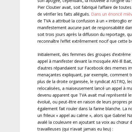
son apogée, cependant, la nouvelle à l’origine du 
Pier Cloutier avait, soit fabriqué l’affaire de to
de vérifier les faits allégués.
Dans un énoncé mièvr
de TVA a attribué la confusion à un « imbroglio e
manifestement aucune part de responsabilité dans
soit trois jours après la diffusion du reportage, q
reconnaître l’effet extrêmement nocif que cette b
Initialement, des femmes des groupes d’extrême d
appel à manifester devant la mosquée Ahl-Ill Bait,
d’autres répandaient sur Facebook des memes inv
menaçantes expliquant, par exemple, comment tro
plus de la droite organisée, le syndicat ASTRQ, l
relocalisées, a niaiseusement lancé un appel à man
devenu apparent que TVA avait mal représenté les 
évolué, ou peut-être en raison de leurs propres p
également fait rouler dans la farine blanche. La n
un frileux « appel au calme », alors que Gabriel 
avalé la couleuvre en ajoutant sa voix au chœur
travailleuses (qui n’avait jamais eu lieu) :