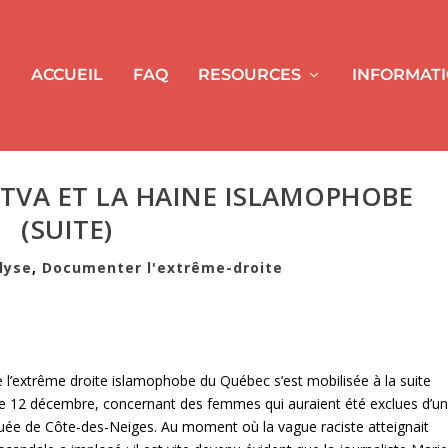
ACCUEIL
FAQ
RESOURCES
INFORMAT
E TVA ET LA HAINE ISLAMOPHOBE
(SUITE)
lyse
,
Documenter l'extrême-droite
de l’extrême droite islamophobe du Québec s’est mobilisée à la suite
 le 12 décembre, concernant des femmes qui auraient été exclues d’u
uée de Côte-des-Neiges. Au moment où la vague raciste atteignait