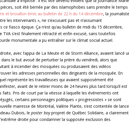
scandale a implosé : il est vite devenu évident que la journaliste Marie
utes pièces, soit été bernée par des islamophobes sans prendre le temps
e et brouillon émis au bulletin de 22 h du 14 décembre
, la journalist
ntre les intervenants », ne s’excusant pas et n’assumant
 ce fiasco épique. Ça n’est qu’au bulletin de midi du 15 décembre,
ue TVA s’est finalement rétracté et enfin excusé, sans toutefois
ourde monumentale a pu entraîner sur le climat social actuel.
roite, avec l’appui de La Meute et de Storm Alliance, avaient lancé u
 dans le but avoué de perturber la prière du vendredi, alors que
itant à incendier des mosquées ou produisaient des vidéos
uver les adresses personnelles des dirigeants de la mosquée. En
equel représente les travailleuses qui avaient supposément été
ifester, avant de le retirer moins de 24 heures plus tard lorsqu’il est
faits. Pris de court par la vitesse à laquelle les événements ont
réjugés, certains personnages politiques « progressistes » se sont
ouvelle mairesse de Montréal, Valérie Plante, s’est contentée de lance
Nadeau-Dubois, le
poster boy
propret de Québec Solidaire, a clairement
 d’extrême droite pour condamner la supposée exclusion des