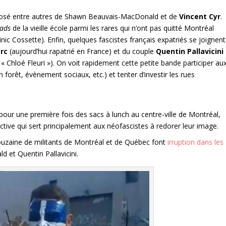
mposé entre autres de Shawn Beauvais-MacDonald et de
Vincent Cyr
.
ads
de la vieille école parmi les rares qui n’ont pas quitté Montréal
c Cossette). Enfin, quelques fascistes français expatriés se joignent
erc
(aujourd’hui rapatrié en France) et du couple
Quentin Pallavicini
s « Chloé Fleuri »). On voit rapidement cette petite bande participer au
 forêt, évènement sociaux, etc.) et tenter d’investir les rues
 pour une première fois des sacs à lunch au centre-ville de Montréal,
ective qui sert principalement aux néofascistes à redorer leur image.
ouzaine de militants de Montréal et de Québec font
irruption dans les
 et Quentin Pallavicini.