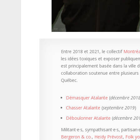
Entre 2018 et 2021, le collectif
Montréal
les idées toxiques et exposer publique
est principalement basée dans la ville d
collaboration soutenue entre plusieurs 
Québec.
Démasquer Atalante
(
décembre 201
Chasser Atalante
(
septembre 2019
)
Déboulonner Atalante
(
décembre 20
Militant·e·s, sympathisant·e·s, partisan
Bergeron & co.
,
Heïdy Prévost
,
Folk yo