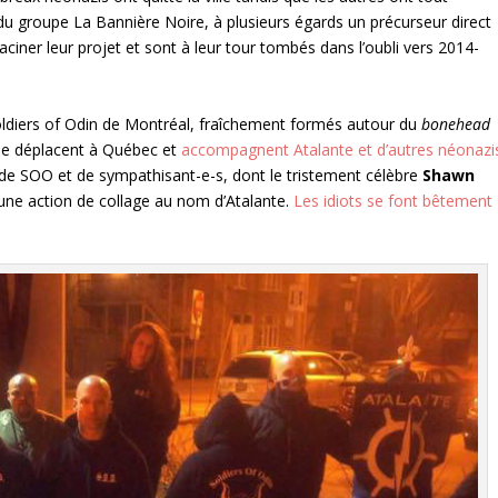
du groupe La Bannière Noire, à plusieurs égards un précurseur direct
aciner leur projet et sont à leur tour tombés dans l’oubli vers 2014-
oldiers of Odin de Montréal, fraîchement formés autour du
bonehead
se déplacent à Québec et
accompagnent Atalante et d’autres néonazi
 de SOO et de sympathisant-e-s, dont le tristement célèbre
Shawn
 une action de collage au nom d’Atalante.
Les idiots se font bêtement