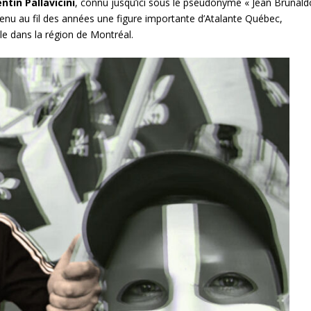
ntin Pallavicini
, connu jusqu’ici sous le pseudonyme « Jean Brunald
venu au fil des années une figure importante d’Atalante Québec,
e dans la région de Montréal.