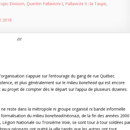
opic Division
,
Quentin Pallavicini I
,
Pallavicini II : la Taupe
,
ût 2018
///
l’organisation s’appuie sur l’entourage du gang de rue Québec
olence, et plus généralement sur le milieu
bonehead
qui est encore
t au projet de compter dès le départ sur l’appui de plusieurs dizaines
 il ne reste dans la métropole ni groupe organisé ni bande informelle
e formalisation du milieu
bonehead
/néonazi, de la fin des années 2000
 Légion Nationale ou Troisième Voie, se sont tour à tour soldées pa
reux néonazis ont quitté la ville tandis que les autres ont tout