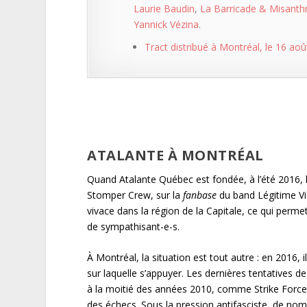
Laurie Baudin
,
La Barricade & Misanthr
Yannick Vézina
.
Tract distribué à Montréal, le 16 ao
ATALANTE À MONTRÉAL
Quand Atalante Québec est fondée, à l’été 2016, 
Stomper Crew, sur la
fanbase
du band Légitime Vi
vivace dans la région de la Capitale, ce qui perme
de sympathisant-e-s.
À Montréal, la situation est tout autre : en 2016,
sur laquelle s’appuyer. Les dernières tentatives d
à la moitié des années 2010, comme Strike Force,
des échecs. Sous la pression antifasciste, de nomb