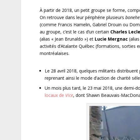
À partir de 2018, un petit groupe se forme, co
On retrouve dans leur périphérie plusieurs
bonehe
(comme Francis Hamelin, Gabriel Drouin ou Domini
au groupe, c’est le cas d’un certain
Charles Lecl
(alias « Jean Brunaldo ») et
Lucie Mergnac
(alia
activités d’Atalante Québec (formations, sorties en
montréalaises.
Le 28 avril 2018, quelques militants distribuent
reprenant ainsi le mode d’action de charité sél
Un mois plus tard, le 23 mai 2018, une demi-d
locaux de
Vice
, dont Shawn Beauvais-MacDonald