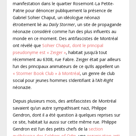
manifestation dans le quartier Rosemont-La Petite-
Patrie pour dénoncer publiquement la présence de
Gabriel Sohier Chaput, un idéologue néonazi
étroitement lié au
Daily Stormer
, un site de propagande
néonazie considéré comme l’un des plus influents au
monde en ce moment. Des antifascistes de Montréal
ont révélé que
Sohier Chaput, dont le principal
pseudonyme est « Zeiger »
, habitait jusqu’à tout
récemment au 6308, rue Fabre. Zeiger était par ailleurs
l’un des principaux animateurs de ce qu’ils appellent un
« Stormer Book Club » à Montréal
, un genre de club
social pour jeunes hommes s’identifiant à l’
Alt-Right
néonazie.
Depuis plusieurs mois, des antifascistes de Montréal
savaient qu’un autre sympathisant nazi, Philippe
Gendron, dont il a été question à quelques reprises sur
ce site, habitait lui aussi sur cette même rue. Philippe
Gendron est l’un des petits chefs de la
section
québécoise des Soldiers of Odin
, une
organisation anti-