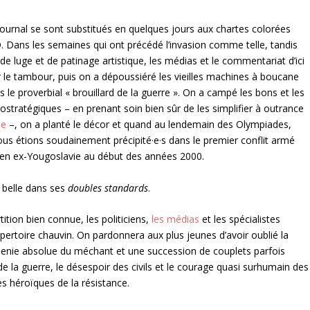
éjournal se sont substitués en quelques jours aux chartes colorées
 Dans les semaines qui ont précédé l’invasion comme telle, tandis
 luge et de patinage artistique, les médias et le commentariat d’ici
le tambour, puis on a dépoussiéré les vieilles machines à boucane
 proverbial « brouillard de la guerre ». On a campé les bons et les
tratégiques – en prenant soin bien sûr de les simplifier à outrance
le
–, on a planté le décor et quand au lendemain des Olympiades,
ous étions soudainement précipité·e·s dans le premier conflit armé
s en ex-Yougoslavie au début des années 2000.
s belle dans ses
doubles standards
.
ition bien connue, les politiciens,
les médias
et les spécialistes
épertoire chauvin. On pardonnera aux plus jeunes d’avoir oublié la
 vilenie absolue du méchant et une succession de couplets parfois
de la guerre, le désespoir des civils et le courage quasi surhumain des
s héroïques de la résistance.