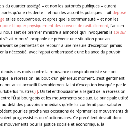
·s du quartier assiégé – et non les autorités publiques – eurent
; après qu’une résidente – et non les autorités publiques – ait
déposé
ège
et les occupant·e·s, et après que la communauté – et non les
 pour bloquer physiquement des convois de ravitaillement
, l’ancien
 nous sert de premier ministre a annoncé qu’il invoquerait la
Loi sur
s’était montré incapable de prévenir une situation pourtant
aravant se permettait de recourir à une mesure d’exception jamais
er la nécessité, avec l’appui embarrassé d’une balance du pouvoir
t depuis des mois contre la mouvance conspirationniste se sont
orsque la répression, au bout d’un généreux moment, s’est gentiment
s ont aussi accueilli favorablement la loi d’exception invoquée par le
rluberlus frustrés
[ii]
. Un tel enthousiasme à l’égard de la répression
tre l’État bourgeois et les mouvements sociaux. La principale utilit
au-delà des pouvoirs immédiats qu’elle lui conférait pour saboter
précédent pour les prochaines occasions de réprimer les mouvements d
 soient progressistes ou réactionnaires. Ce précédent devrait donc
es mouvements pour la justice sociale et économique, la