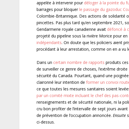
appelée à intervenir pour
déloger à la pointe du fu
barrages pour bloquer
le passage du gazoduc Coas
Colombie-Britannique. Des actions de solidarité 
pincettes. Pas plus tard qu’en septembre 2021, so
Gendarmerie royale canadienne avait
défoncé à 
projeté du pipeline sous la rivière Morice pour e
indépendants
. On doute que les policiers aient p
procédant à leur arrestation, comme on en a vu l
Dans un
certain nombre de rapports
produits ce
de surveiller ce genre de choses, l’extrême dro
sécurité du Canada. Pourtant, quand une poignée
claironné leur intention de
former un convoi routi
ce que toutes les mesures sanitaires soient levé
par un comité mixte incluant le chef des pas-con
renseignements et de sécurité nationale, ni la poli
cru bon profiter de l’intervalle de sept jours ava
de prévention de l’occupation annoncée.
Ensuite
s
ci-dessus.