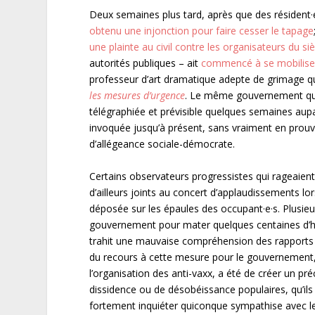
Deux semaines plus tard, après que des résident·e
obtenu une injonction pour faire cesser le tapage
une plainte au civil contre les organisateurs du si
autorités publiques – ait
commencé à se mobiliser
professeur d’art dramatique adepte de grimage qui
les mesures d
’
urgence
. Le même gouvernement qui 
télégraphiée et prévisible quelques semaines aup
invoquée jusqu’à présent, sans vraiment en prouv
d’allégeance sociale-démocrate.
Certains observateurs progressistes qui rageaien
d’ailleurs joints au concert d’applaudissements l
déposée sur les épaules des occupant·e·s. Plusieur
gouvernement pour mater quelques centaines d’hu
trahit une mauvaise compréhension des rapports en
du recours à cette mesure pour le gouvernement, 
l’organisation des anti-vaxx, a été de créer un 
dissidence ou de désobéissance populaires, qu’ils
fortement inquiéter quiconque sympathise avec l