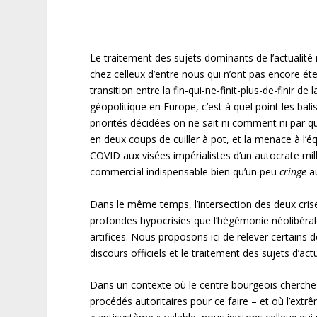
Le traitement des sujets dominants de l’actualité
chez celleux d’entre nous qui n’ont pas encore étei
transition entre la fin-qui-ne-finit-plus-de-finir
géopolitique en Europe, c’est à quel point les ba
priorités décidées on ne sait ni comment ni par q
en deux coups de cuiller à pot, et la menace à l’
COVID aux visées impérialistes d’un autocrate mi
commercial indispensable bien qu’un peu
cringe
au
Dans le même temps, l’intersection des deux cris
profondes hypocrisies que l’hégémonie néolibéral
artifices. Nous proposons ici de relever certains 
discours officiels et le traitement des sujets d’ac
Dans un contexte où le centre bourgeois cherche à
procédés autoritaires pour ce faire – et où l’ext