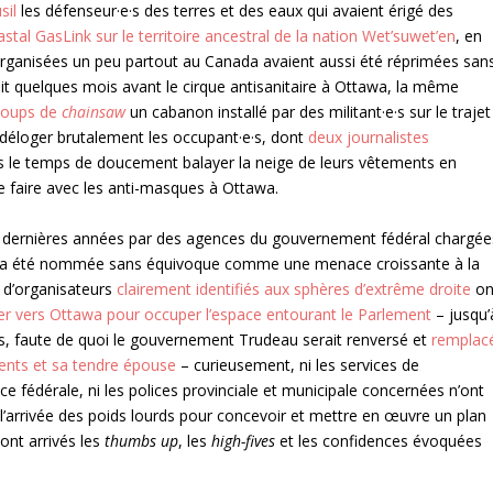
sil
les défenseur·e·s des terres et des eaux qui avaient érigé des
tal GasLink sur le territoire ancestral de la nation Wet’suwet’en
, en
organisées un peu partout au Canada avaient aussi été réprimées san
it quelques mois avant le cirque antisanitaire à Ottawa, la même
coups de
chainsaw
un cabanon installé par des militant·e·s sur le trajet
n déloger brutalement les occupant·e·s, dont
deux journalistes
ris le temps de doucement balayer la neige de leurs vêtements en
e faire avec les anti-masques à Ottawa.
s dernières années par des agences du gouvernement fédéral chargée
ite a été nommée sans équivoque comme une menace croissante à la
 d’organisateurs
clairement identifiés aux sphères d’extrême droite
on
er vers Ottawa pour occuper l’espace entourant le Parlement
– jusqu’
es, faute de quoi le gouvernement Trudeau serait renversé et
remplac
tents et sa tendre épouse
– curieusement, ni les services de
ce fédérale, ni les polices provinciale et municipale concernées n’ont
nt l’arrivée des poids lourds pour concevoir et mettre en œuvre un plan
ont arrivés les
thumbs up
, les
high-fives
et les confidences évoquées