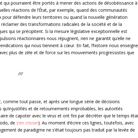
nt qui pourraient être portés à mener des actions de désobéissance à
entuelles réactions de l’État, par exemple, quand des communautés
our défendre leurs territoires ou quand la nouvelle génération
 réclamer des transformations radicales de la société et de la
 qui se précipitent. Si la mesure législative exceptionnelle est
pulsions réactionnaires nous répugnent, rien ne garantit qu’elle ne
ndications qui nous tiennent à cœur. En fait, l’histoire nous enseign
 avec plus de zèle et de force sur les mouvements progressistes que
///
r, comme tout passe, et après une longue série de décisions
 qu’injustifiés et de retournements improbables, les autorités
saire de capoter avec le virus et ont fini par décréter que le temps étai
modo, de
s’en crisser
). Au moment d’écrire ces lignes, toutefois, avec
ngement de paradigme ne s’était toujours pas traduit par la levée de