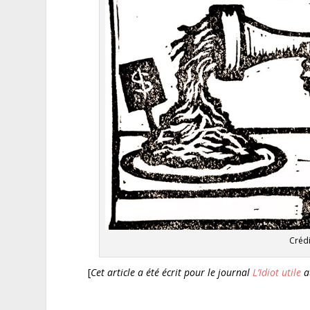
Crédi
[
Cet article a été écrit pour le journal
L’Idiot utile
a