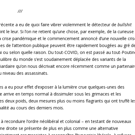
///
 récente a eu de quoi faire vibrer violemment le détecteur de
bullshit
nt le leur. Si l’on ne retient qu’une chose, par exemple, de la curieuse
 de la crise pandémique et le commencement annoncé d’une nouvelle cris
lises de l’attention publique peuvent être rapidement bougées au gré d
ui ou selon quelle raison. Du tout-COVID, on est passé au tout-Poutin
équilibre du monde s’est soudainement déplacée des variants de la
lliardaire qu’on nous décrivait encore récemment comme un partenair
 niveau des assassinats.
es a eu pour effet d’exposer à la lumière crue quelques-unes des
e arrive en temps normal à dissimuler sous les grimaces et les
des deux poids, deux mesures plus ou moins flagrants qui ont truffé le
tualité au cours des derniers mois.
 reconduire l’ordre néolibéral et colonial – en testant de nouveaux
rême droite se présente de plus en plus comme une alternative