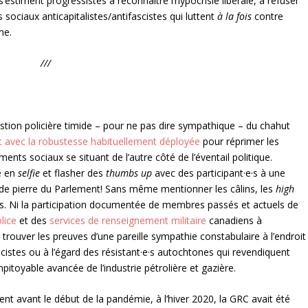
s’estiment progressistes à reconnaître l’hypocrisie libérale, à refuser
ociaux anticapitalistes/antifascistes qui luttent
à la fois
contre
me.
///
ion policière timide – pour ne pas dire sympathique – du chahut
t avec la robustesse habituellement déployée
pour réprimer les
s sociaux se situant de l’autre côté de l’éventail politique.
e en
selfie
et flasher des
thumbs up
avec des participant·e·s à une
 de pierre du Parlement! Sans même mentionner les câlins, les
high
es. Ni la participation documentée de membres passés et actuels de
lice
et des
services de renseignement militaire
canadiens à
 trouver les preuves d’une pareille sympathie constabulaire à l’endroit
cistes ou à l’égard des résistant·e·s autochtones qui revendiquent
impitoyable avancée de l’industrie pétrolière et gazière.
 avant le début de la pandémie, à l’hiver 2020, la GRC avait été