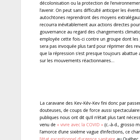
décolonisation ou la protection de l’environneme
l’avenir. On peut sans difficulté anticiper les év
autochtones reprendront des moyens extralégaux p
recourra inévitablement aux actions directes pour
gouvernance au regard des changements climatiques
employée cette fois-ci contre un groupe dont les 
sera pas invoquée plus tard pour réprimer des reve
que la répression s’est presque toujours abattue
sur les mouvements réactionnaires…
La caravane des Kev-Kév-Kev fini donc par passe
douteuses, de coups de force aussi spectaculaires
publiques nous ont dit qu’il n’était plus tant néces
venu de
« vivre avec la COVID »
(c.-à-d., grosso 
l’amorce d’une sixième vague d’infections, ce cha
l’état exceptionnel d’urgence sanitaire
au Québec.