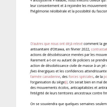
« antisystème » valable, nous invitons celleux qui 
leur consentement et à rejoindre les mouvements s
l’hégémonie néolibérale et la possibilité du fascis
D’autres que nous ont déjà relevé
comment la gest
antisanitaire d’Ottawa, en février 2022,
contrastai
actions de désobéissance menées par les mouvement
Rarement a-t-on vu autant de policiers se prendr
action de désobéissance civile de masse à un jet
fives
énergiques et les confidences attendrissant
l’armée canadienne
, des
forces spéciales
, de la
po
l’organisation du siège
[i]
. On serait bien en mal de
des mouvements écolos, anticapitalistes et antira
l’intégrité de leurs territoires ancestraux contre l’
On se souviendra que quelques semaines seulement