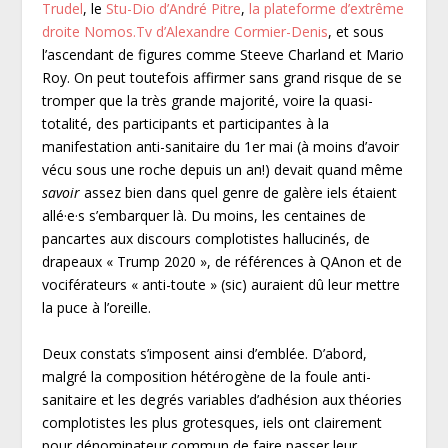
Trudel
, le
Stu-Dio d’André Pitre
,
la plateforme d’extrême
droite Nomos.Tv d’Alexandre Cormier-Denis
, et sous
l’ascendant de figures comme Steeve Charland et Mario
Roy. On peut toutefois affirmer sans grand risque de se
tromper que la très grande majorité, voire la quasi-
totalité, des participants et participantes à la
manifestation anti-sanitaire du 1
er
mai (à moins d’avoir
vécu sous une roche depuis un an!) devait quand même
savoir
assez bien dans quel genre de galère iels étaient
allé·e·s s’embarquer là. Du moins, les centaines de
pancartes aux discours complotistes hallucinés, de
drapeaux « Trump 2020 », de références à QAnon et de
vociférateurs « anti-toute » (sic) auraient dû leur mettre
la puce à l’oreille.
Deux constats s’imposent ainsi d’emblée. D’abord,
malgré la composition hétérogène de la foule anti-
sanitaire et les degrés variables d’adhésion aux théories
complotistes les plus grotesques, iels ont clairement
pour dénominateur commun de faire passer leur