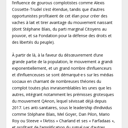
l’influence de gourous complotistes comme Alexis
Cossette-Trudel s’est étendue, tandis que d’autres
opportunistes profitaient de cet élan pour créer des
vaches à lait et tirer avantage du mouvement naissant
(dont Stéphane Blais, du parti marginal Citoyens au
pouvoir, et sa Fondation pour la défense des droits et
des libertés du peuple).
À partir de là, à la faveur du désœuvrement d’une
grande partie de la population, le mouvement a grandi
exponentiellement, et un grand nombre d’influenceurs
et d’influenceuses se sont démarqué·e·s sur les médias
sociaux en charriant de nombreuses théories du
complot toutes plus invraisemblables les unes que les
autres, intégrant notamment les prémisses grotesques
du mouvement QAnon, lequel sévissait déjà depuis
2017. Les anti-sanitaires, sous le leadership d’individus
comme Stéphane Blais, Mel Goyer, Dan Pilon, Mario
Roy ou Steeve « l’Artiss » Charland et ses « Farfadaas »,
et profitant de l’amplification du signal par d’autres